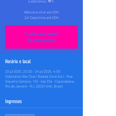
e eletrônico. 💚✨
Welcome shot ate 00H
2x1 Caipirinha até 00H
O registro está fechado
Ver outros eventos
Horário e local
23 jul 2025, 23:00 – 24 jul 2025, 4:00
Substation Bar Club / Balada Zona Sul / , Rua
Siqueira Campos, 143 - loja 22a - Copacabana,
Rio de Janeiro - RJ, 22021-040, Brasil
Ingressos