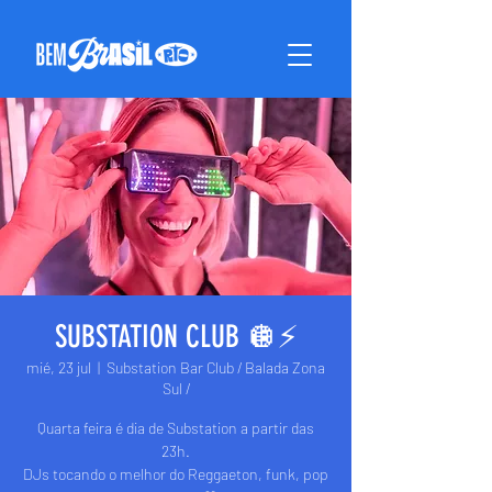
SUBSTATION CLUB 🪩⚡️
mié, 23 jul
  |  
Substation Bar Club / Balada Zona
Sul /
Quarta feira é dia de Substation a partir das
23h.
DJs tocando o melhor do Reggaeton, funk, pop