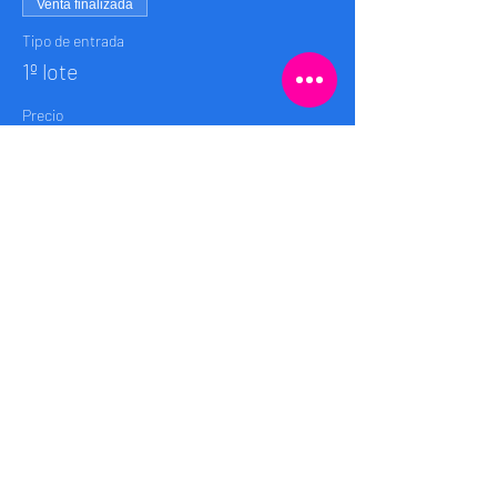
Venta finalizada
Tipo de entrada
1º lote
Precio
50,00 BRL
+5,00 BRL
+1,38 BRL de comisión de servicio
Taxa
de entradas
Compartilhe esse evento