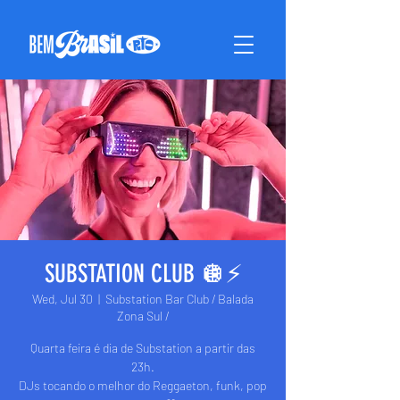
SUBSTATION CLUB 🪩⚡️
Wed, Jul 30
  |  
Substation Bar Club / Balada
Zona Sul /
Quarta feira é dia de Substation a partir das
23h.
DJs tocando o melhor do Reggaeton, funk, pop