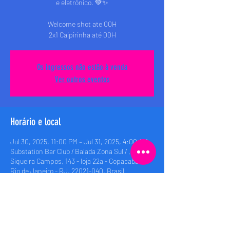
e eletrônico. 💚✨
Welcome shot ate 00H
2x1 Caipirinha até 00H
Os ingressos não estão à venda
Ver outros eventos
Horário e local
Jul 30, 2025, 11:00 PM – Jul 31, 2025, 4:00 AM
Substation Bar Club / Balada Zona Sul / , Rua
Siqueira Campos, 143 - loja 22a - Copacabana,
Rio de Janeiro - RJ, 22021-040, Brasil
Compartilhe esse evento