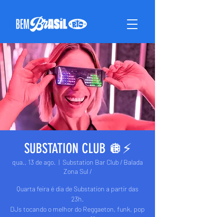
SUBSTATION CLUB 🪩⚡️
qua., 13 de ago.
  |  
Substation Bar Club / Balada
Zona Sul /
Quarta feira é dia de Substation a partir das
23h.
DJs tocando o melhor do Reggaeton, funk, pop