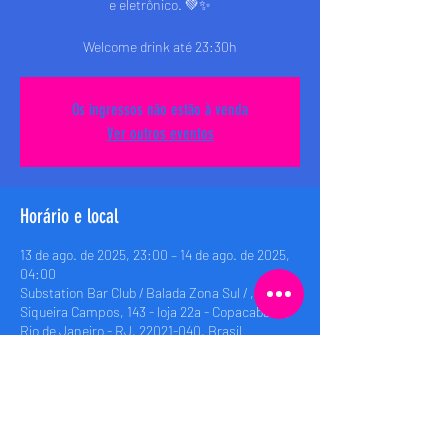
e eletrônico. 💚✨
Welcome drink até 23:30h
Os ingressos não estão à venda
Ver outros eventos
Horário e local
13 de ago. de 2025, 23:00 – 14 de ago. de 2025,
04:00
Substation Bar Club / Balada Zona Sul / , Rua
Siqueira Campos, 143 - loja 22a - Copacabana,
Rio de Janeiro - RJ, 22021-040, Brasil
Compartilhe esse evento