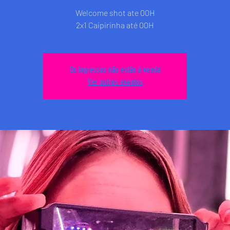
Welcome shot ate 00H
2x1 Caipirinha até 00H
Os ingressos não estão à venda
Ver outros eventos