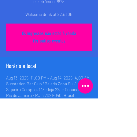
e eletrônico. 💚✨
Welcome drink até 23:30h
Os ingressos não estão à venda
Ver outros eventos
Horário e local
Aug 13, 2025, 11:00 PM – Aug 14, 2025, 4:00 AM
Substation Bar Club / Balada Zona Sul / , Rua
Siqueira Campos, 143 - loja 22a - Copacabana,
Rio de Janeiro - RJ, 22021-040, Brasil
Compartilhe esse evento