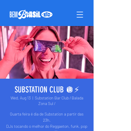
SUBSTATION CLUB 🪩⚡️
Wed, Aug 13
  |  
Substation Bar Club / Balada
Zona Sul /
Quarta feira é dia de Substation a partir das
23h.
DJs tocando o melhor do Reggaeton, funk, pop