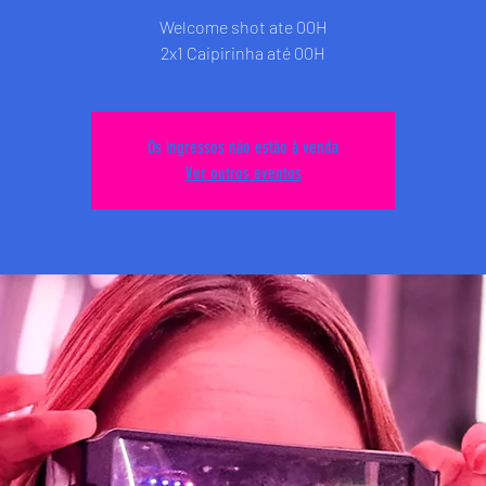
Welcome shot ate 00H
2x1 Caipirinha até 00H
Os ingressos não estão à venda
Ver outros eventos