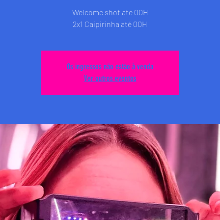
Welcome shot ate 00H
2x1 Caipirinha até 00H
Os ingressos não estão à venda
Ver outros eventos