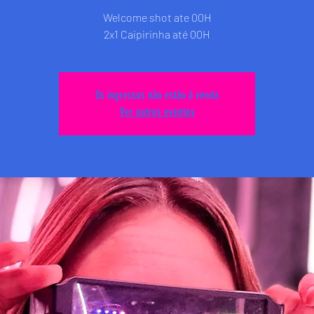
Welcome shot ate 00H
2x1 Caipirinha até 00H
Os ingressos não estão à venda
Ver outros eventos