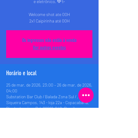
e eletrônico. 💚✨
Welcome shot ate 00H
2x1 Caipirinha até 00H
Os ingressos não estão à venda
Ver outros eventos
Horário e local
25 de mar. de 2026, 23:00 – 26 de mar. de 2026,
04:00
Substation Bar Club / Balada Zona Sul / , Rua
Siqueira Campos, 143 - loja 22a - Copacabana,
Rio de Janeiro - RJ, 22021-040, Brasil