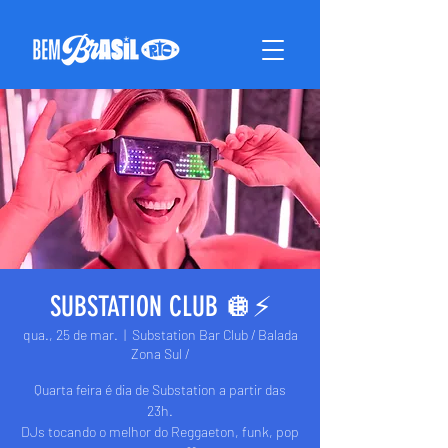
SUBSTATION CLUB 🪩⚡️
qua., 25 de mar.
  |  
Substation Bar Club / Balada
Zona Sul /
Quarta feira é dia de Substation a partir das
23h.
DJs tocando o melhor do Reggaeton, funk, pop