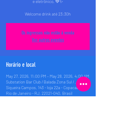
e eletrônico. 💚✨
Welcome drink até 23:30h
Os ingressos não estão à venda
Ver outros eventos
Horário e local
May 27, 2026, 11:00 PM – May 28, 2026, 4:00 AM
Substation Bar Club / Balada Zona Sul / , Rua
Siqueira Campos, 143 - loja 22a - Copacabana,
Rio de Janeiro - RJ, 22021-040, Brasil
Compartilhe esse evento