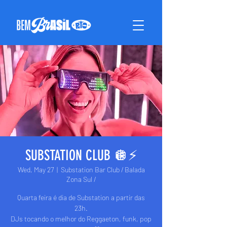
SUBSTATION CLUB 🪩⚡️
Wed, May 27
  |  
Substation Bar Club / Balada
Zona Sul /
Quarta feira é dia de Substation a partir das
23h.
DJs tocando o melhor do Reggaeton, funk, pop