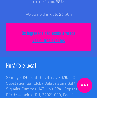
e eletrônico. 💚✨
Welcome drink até 23:30h
Os ingressos não estão à venda
Ver outros eventos
Horário e local
27 may 2026, 23:00 – 28 may 2026, 4:00
Substation Bar Club / Balada Zona Sul / , Rua
Siqueira Campos, 143 - loja 22a - Copacabana,
Rio de Janeiro - RJ, 22021-040, Brasil
Compartilhe esse evento