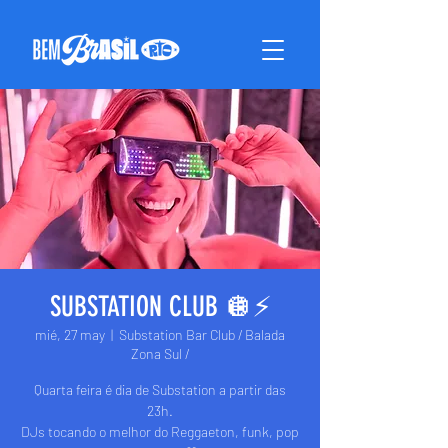
SUBSTATION CLUB 🪩⚡️
mié, 27 may
  |  
Substation Bar Club / Balada
Zona Sul /
Quarta feira é dia de Substation a partir das
23h.
DJs tocando o melhor do Reggaeton, funk, pop