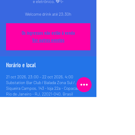
e eletrônico. 💚✨
Welcome drink até 23:30h
Os ingressos não estão à venda
Ver outros eventos
Horário e local
21 oct 2026, 23:00 – 22 oct 2026, 4:00
Substation Bar Club / Balada Zona Sul / , Rua
Siqueira Campos, 143 - loja 22a - Copacabana,
Rio de Janeiro - RJ, 22021-040, Brasil
Compartilhe esse evento