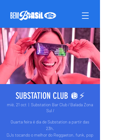
SUBSTATION CLUB 🪩⚡️
mié, 21 oct
  |  
Substation Bar Club / Balada Zona
Sul /
Quarta feira é dia de Substation a partir das
23h.
DJs tocando o melhor do Reggaeton, funk, pop