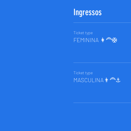
Ingressos
Ticket type
FEMININA 👩‍🦰🛟
Ticket type
MASCULINA👨‍🦰⚓️