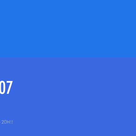
07
 20H!!