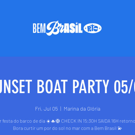
UNSET BOAT PARTY 05/
Fri, Jul 05
  |  
Marina da Glória
r festa do barco de dia ☀️🔥🛟 CHECK IN 15:30H SAIDA 16H retorno
Bora curtir um por do sol no mar com a Bem Brasil 💫