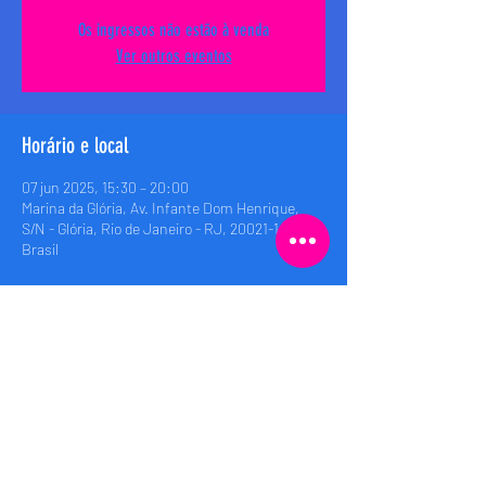
Os ingressos não estão à venda
Ver outros eventos
Horário e local
07 jun 2025, 15:30 – 20:00
Marina da Glória, Av. Infante Dom Henrique,
S/N - Glória, Rio de Janeiro - RJ, 20021-140,
Brasil
Compartilhe esse evento