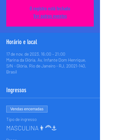
O registro está fechado
Ver outros eventos
Horário e local
17 de nov. de 2023, 16:00 – 21:00
Marina da Glória, Av. Infante Dom Henrique,
S/N - Glória, Rio de Janeiro - RJ, 20021-140,
Brasil
Ingressos
Vendas encerradas
Tipo de ingresso
MASCULINA👨‍🦰⚓️