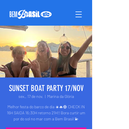
SUNSET BOAT PARTY 17/NOV
sex., 17 de nov.
  |  
Marina da Glória
Melhor festa do barco de dia ☀️🔥🛟 CHECK IN
16H SAIDA 16:30H retorno 21H!! Bora curtir um
por do sol no mar com a Bem Brasil 💫