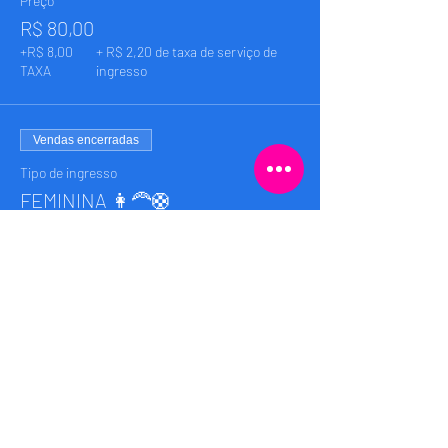
Preço
R$ 80,00
+R$ 8,00
+ R$ 2,20 de taxa de serviço de
TAXA
ingresso
Vendas encerradas
Tipo de ingresso
FEMININA 👩‍🦰🛟
Preço
R$ 80,00
+R$ 8,00
+ R$ 2,20 de taxa de serviço de
TAXA
ingresso
Compartilhe esse evento