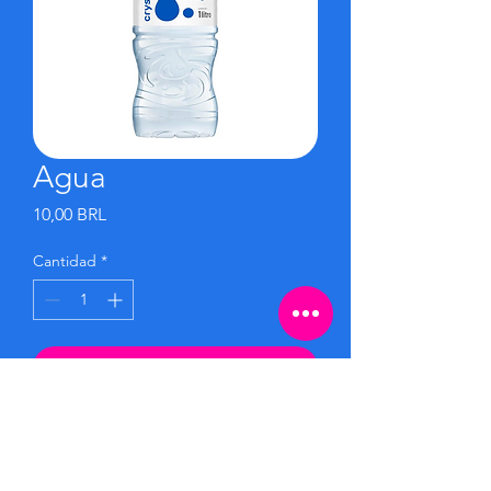
Agua
Precio
10,00 BRL
Cantidad
*
Agregar al carrito
Realizar compra
Se sirvió agua mineral helada, perfecta