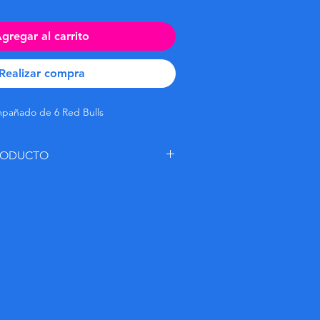
gregar al carrito
Realizar compra
mpañado de 6 Red Bulls
PRODUCTO
 su sabor inconfundible e ideal para
, acompañado de 6 latas de Red Bull®.
ir y disfrutar de la fiesta con aún más