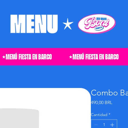
Combo Ba
Precio
490,00 BRL
Cantidad
*