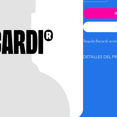
A
Tequila Bacardí aco
DETALLES DEL 
Tequila Bacardi, con
chupitos o cócteles
Perfecto para compart
energía.